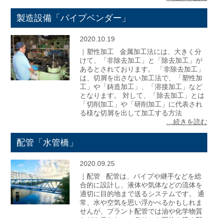
製造設備「パイプベンダー」
2020.10.19
｜塑性加工 金属加工法には、大きく分
けて、「非除去加工」と「除去加工」が
あるとされております。 「非除去加工」
は、切屑を出さない加工法で、「塑性加
工」や「鋳造加工」、「溶接加工」など
となります。 対して、「除去加工」とは
「切削加工」や「研削加工」に代表され
る様な切屑を出して加工する方法
…続きを読む
配管「水管橋」
2020.09.25
｜配管 配管は、パイプや継手などを総
合的に設計し、液体や気体などの流体を
適切に目的地まで送るシステムです。 通
常、水や空気を思い浮かべるかもしれま
せんが、プラント配管では油や化学物質