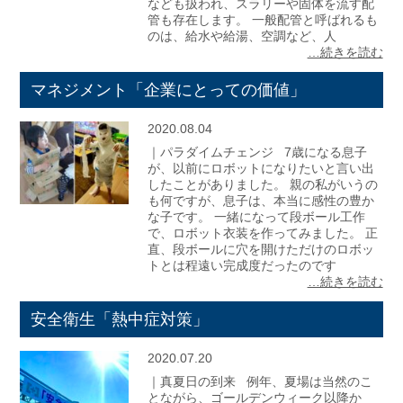
なども扱われ、スラリーや固体を流す配
管も存在します。 一般配管と呼ばれるも
のは、給水や給湯、空調など、人
…続きを読む
マネジメント「企業にとっての価値」
2020.08.04
｜パラダイムチェンジ 7歳になる息子
が、以前にロボットになりたいと言い出
したことがありました。 親の私がいうの
も何ですが、息子は、本当に感性の豊か
な子です。 一緒になって段ボール工作
で、ロボット衣装を作ってみました。 正
直、段ボールに穴を開けただけのロボッ
トとは程遠い完成度だったのです
…続きを読む
安全衛生「熱中症対策」
2020.07.20
｜真夏日の到来 例年、夏場は当然のこ
とながら、ゴールデンウィーク以降か