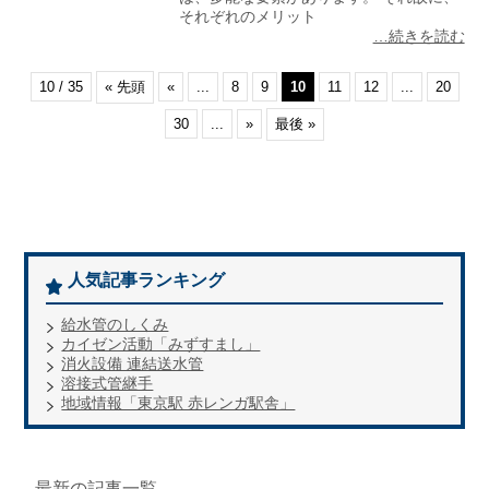
それぞれのメリット
…続きを読む
10 / 35
« 先頭
«
...
8
9
10
11
12
...
20
30
...
»
最後 »
人気記事ランキング
給水管のしくみ
カイゼン活動「みずすまし」
消火設備 連結送水管
溶接式管継手
地域情報「東京駅 赤レンガ駅舎」
最新の記事一覧