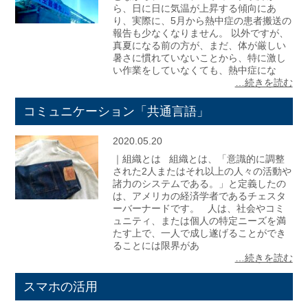
ら、日に日に気温が上昇する傾向にあ
り、実際に、5月から熱中症の患者搬送の
報告も少なくなりません。 以外ですが、
真夏になる前の方が、まだ、体が厳しい
暑さに慣れていないことから、特に激し
い作業をしていなくても、熱中症にな
…続きを読む
コミュニケーション「共通言語」
2020.05.20
｜組織とは 組織とは、「意識的に調整
された2人またはそれ以上の人々の活動や
諸力のシステムである。」と定義したの
は、アメリカの経済学者であるチェスタ
ーバーナードです。 人は、社会やコミ
ュニティ、または個人の特定ニーズを満
たす上で、一人で成し遂げることができ
ることには限界があ
…続きを読む
スマホの活用