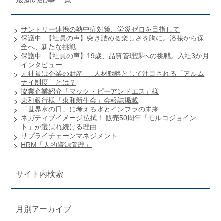
サントリー連携の熱中症対策、労災ゼロを目指して
保護中: 【社員の声】突き詰める楽しさを胸に。溶接から保
全へ、新たな挑戦
保護中: 【社員の声】19歳、品質管理課への挑戦。入社3か月
インタビュー
元社員は企業の財産 ― 人材戦略として注目される「アルム
ナイ制度」とは？
協業企業紹介「マック・ピーアンドエス」様
東和銀行様「東和新生会」会報誌掲載
「世界水の日」に考える水とインフラの未来
ネガティブイメージ払拭！ 販売50周年「モルコジョイン
ト」が選ばれ続ける理由
サプライチェーンマネジメント
HRM「人的資源管理」
サイト内検索
月別アーカイブ