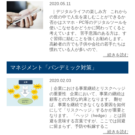
2020.05.11
｜デジタルライフの楽しみ方 これから
の世の中で人生を楽しむことができるか
否かはスマホ・PC等のデジタルツールを
使いこなせるかどうかに関わってくると
考えています。 苦手意識のある方は、す
ぐ習得に励むことを強くお勧めします。
高齢者の方でも子供や会社の若手たちは
慣れている人が多いので、
…続きを読む
マネジメント「パンデミック対策」
2020.02.03
｜企業における事業継続とリスクヘッジ
の重要性 企業において、事業の継続は
顧客との大切な約束となります。 翻せ
ば、事業を継続できなくなる要因を如何
にして「リスクヘッジ」するかが重要と
なります。 「ヘッジ（hedge）」とは回
避を意味する言葉ですが、ここでは回避
に留まらず、予防や転嫁するこ
…続きを読む