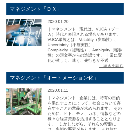
マネジメント「ＤＸ」
2020.01.20
｜マネジメント 現代は、VUCA（ブー
カ）時代と表現される場合があります。
VUCA環境とは、Volatility（変動性）、
Uncertainty（不確実性）、
Complexity（複雑性）、Ambiguity（曖昧
性）の頭文字からの造語です。 非常に変
化が激しく、速く、先行きが不透
…続きを読む
マネジメント「オートメーション化」
2020.01.11
｜マネジメント 企業には、特有の目的
を果たすことによって、社会において存
在することの意義が求められます。 その
ために、ヒト、モノ、カネ、情報などの
様々な経営資源を活用することとなりま
す。 しかしながら、それらの資源に
は、多能な要素があります。 それ故に、