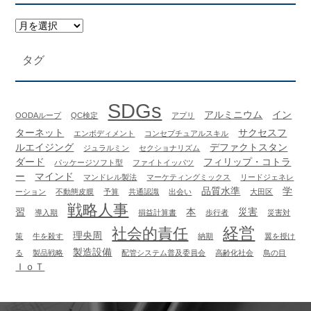
タグ
SDGs
アルミニウム
イン
OODAループ
QC検定
アプリ
ターネット
サクセスフ
エンボディメント
コンセプチュアルスキル
ルエイジング
デファクトスタン
ジュラルミン
セクショナリズム
ダード
フィリップ・コトラ
パッケージソフト型
ファイトイッパツ
ー
マインド
マンドレル製法
マーケティングミックス
リードジェネレ
品質水準
学
ーション
不動態皮膜
予算
共通認識
出会い
大田区
戦略人事
習
本
災害
導入期
損益計算書
歩行者
災害対
経営
社会的責任
理央周
策
牛を殺す
納期
翼を授け
製造設備
る
製品戦略
配管システム普及委員会
高齢化社会
鳥の目
ＩｏＴ