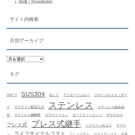
知識｜Knowledge
サイト内検索
月別アーカイブ
タグ
SUS304
JISﾏｰｸ
ねじり
アフターフォロー
グローバルスタンダー
ステンレス
ド
サテライト配管工法
ステンレス協会認
定
ステンレス鋼鋼管
スマートフォン
セーフティ―エッジ
ダマスカス
プレス式継手
プレス式
ヘアライン仕上げ
ヤマデ
ライフサイクルコスト
ン
リニューアル
ロストワックス
不具