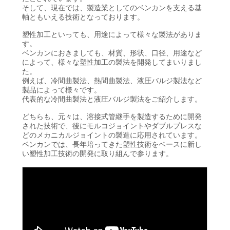
そして、現在では、製造業としてのベンカンを支える基
軸ともいえる技術となっております。
塑性加工といっても、用途によって様々な製法がありま
す。
ベンカンにおきましても、材質、形状、口径、用途など
によって、様々な塑性加工の製法を開発してまいりまし
た。
例えば、冷間曲製法、熱間曲製法、液圧バルジ製法など
製品によって様々です。
代表的な冷間曲製法と液圧バルジ製法をご紹介します。
どちらも、元々は、溶接式管継手を製造するために開発
された技術で、後にモルコジョイントやダブルプレスな
どのメカニカルジョイントの製造に応用されています。
ベンカンでは、長年培ってきた塑性技術をベースに新し
い塑性加工技術の開発に取り組んで参ります。