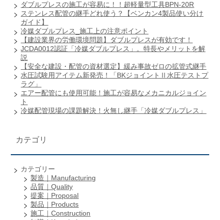
ダブルプレスの施工が容易に！！超軽量型工具BPN-20R
ステンレス配管の継手どれ使う？【ベンカン4製品使い分け
ガイド】
冷媒ダブルプレス_施工上の注意ポイント
【建設業界の労働環境問題】ダブルプレスが有効です！
JCDA0012認証「冷媒ダブルプレス」。特長やメリットを解
説
【安全な建設・配管の資材選定】緩み事故ゼロの拡管式継手
水圧試験用アイテム新発売！「BKジョイントⅡ水圧テストプ
ラグ」
エアー配管にも使用可能！施工が容易なメカニカルジョイン
ト
冷媒配管現場の課題解決！火無し継手「冷媒ダブルプレス」
カテゴリ
カテゴリー
製造｜Manufacturing
品質｜Quality
提案｜Proposal
製品｜Products
施工｜Construction