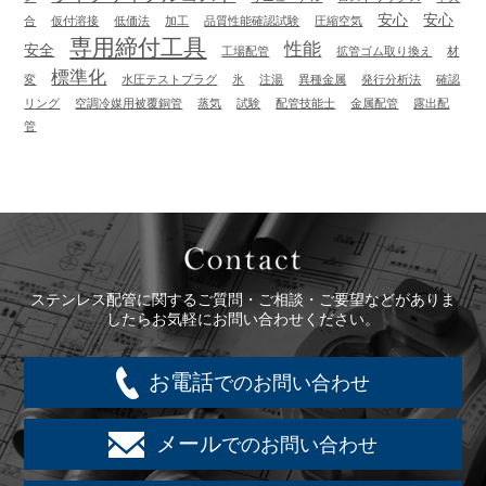
安心
安心
合
仮付溶接
低価法
加工
品質性能確認試験
圧縮空気
専用締付工具
性能
安全
工場配管
拡管ゴム取り換え
材
標準化
変
水圧テストプラグ
氷
注湯
異種金属
発行分析法
確認
リング
空調冷媒用被覆銅管
蒸気
試験
配管技能士
金属配管
露出配
管
Contact
ステンレス配管に関するご質問・ご相談・ご要望などがありま
したらお気軽にお問い合わせください。
お電話
でのお問い合わせ
メール
でのお問い合わせ