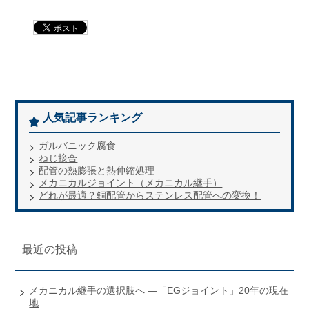
人気記事ランキング
ガルバニック腐食
ねじ接合
配管の熱膨張と熱伸縮処理
メカニカルジョイント（メカニカル継手）
どれが最適？銅配管からステンレス配管への変換！
最近の投稿
メカニカル継手の選択肢へ ―「EGジョイント」20年の現在
地