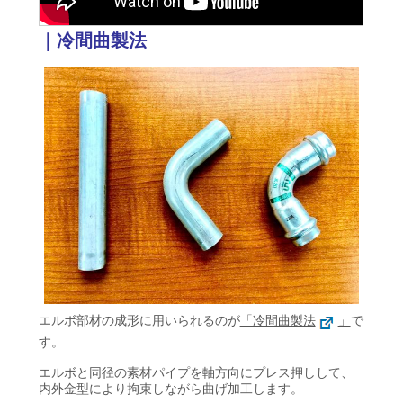
｜冷間曲製法
エルボ部材の成形に用いられるのが
「冷間曲製法
」
で
す。
エルボと同径の素材パイプを軸方向にプレス押しして、
内外金型により拘束しながら曲げ加工します。