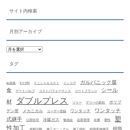
サイト内検索
月別アーカイブ
タグ
ガルバニック腐
jis規格
KⅡHN
イニシャルコスト
インコア
シール
食
ゲートバルブ
コストパフォーマンス
コートフランジ
ダブルプレス
材
ポリブ
ツリー
デリーの鉄柱
ワンタッチ
デン管
メカニカル
ワンタッチ
ユーザー登録
塑
式継手
冷媒ガス
公団住宅
勉強会
品質管理
在庫
塑性
性加工
樹脂
振動試験
施工マニュアル
施工指針
樹脂変換継手