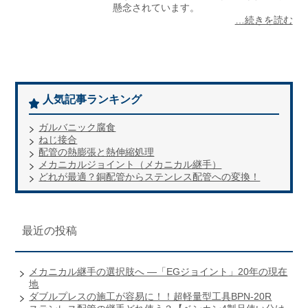
懸念されています。
…続きを読む
人気記事ランキング
ガルバニック腐食
ねじ接合
配管の熱膨張と熱伸縮処理
メカニカルジョイント（メカニカル継手）
どれが最適？銅配管からステンレス配管への変換！
最近の投稿
メカニカル継手の選択肢へ ―「EGジョイント」20年の現在
地
ダブルプレスの施工が容易に！！超軽量型工具BPN-20R