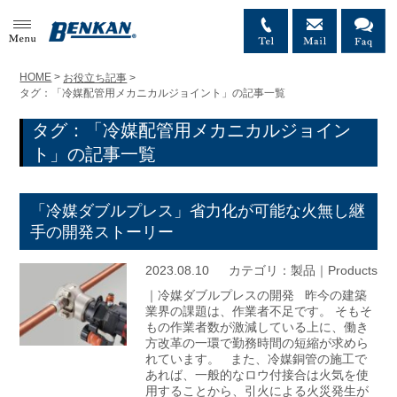
MENU
HOME
>
お役立ち記事
>
タグ：「冷媒配管用メカニカルジョイント」の記事一覧
タグ：「冷媒配管用メカニカルジョイン
ト」の記事一覧
「冷媒ダブルプレス」省力化が可能な火無し継
手の開発ストーリー
2023.08.10
カテゴリ：
製品｜Products
｜冷媒ダブルプレスの開発 昨今の建築
業界の課題は、作業者不足です。 そもそ
もの作業者数が激減している上に、働き
方改革の一環で勤務時間の短縮が求めら
れています。 また、冷媒銅管の施工で
あれば、一般的なロウ付接合は火気を使
用することから、引火による火災発生が