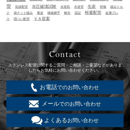
管
水圧破壊試験
生産
気体配管
水蒸気
水道管
研修
緩みトル
軽量配管
ク
袋ナット緩み
裏波
補修継手
解氷
認証
金属プレ
ＶＡ提案
ス
隠ぺい配管
Contact
ステンレス配管に関するご質問・ご相談・ご要望などがありま
したらお気軽にお問い合わせください。
お電話
でのお問い合わせ
メール
でのお問い合わせ
よくある
お問い合わせ