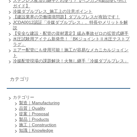
ステンレス配管の継手どれ使う？【ベンカン4製品使い分け
ガイド】
冷媒ダブルプレス_施工上の注意ポイント
【建設業界の労働環境問題】ダブルプレスが有効です！
JCDA0012認証「冷媒ダブルプレス」。特長やメリットを解
説
【安全な建設・配管の資材選定】緩み事故ゼロの拡管式継手
水圧試験用アイテム新発売！「BKジョイントⅡ水圧テストプ
ラグ」
エアー配管にも使用可能！施工が容易なメカニカルジョイン
ト
冷媒配管現場の課題解決！火無し継手「冷媒ダブルプレス」
カテゴリ
カテゴリー
製造｜Manufacturing
品質｜Quality
提案｜Proposal
製品｜Products
施工｜Construction
知識｜Knowledge