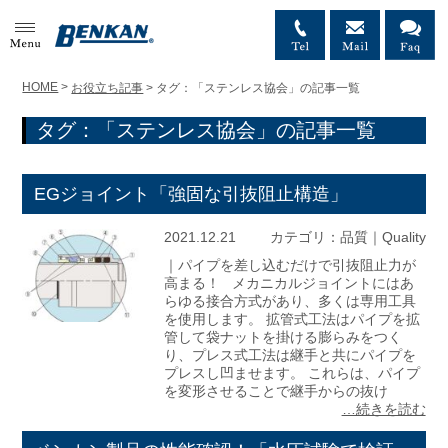
MENU
HOME
>
お役立ち記事
>
タグ：「ステンレス協会」の記事一覧
タグ：「ステンレス協会」の記事一覧
EGジョイント「強固な引抜阻止構造」
2021.12.21
カテゴリ：
品質｜Quality
｜パイプを差し込むだけで引抜阻止力が
高まる！ メカニカルジョイントにはあ
らゆる接合方式があり、多くは専用工具
を使用します。 拡管式工法はパイプを拡
管して袋ナットを掛ける膨らみをつく
り、プレス式工法は継手と共にパイプを
プレスし凹ませます。 これらは、パイプ
を変形させることで継手からの抜け
…続きを読む