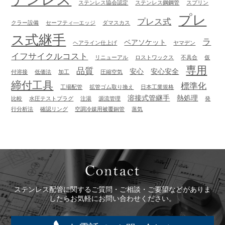
ステンレス協会認定
ステンレス鋼鋼管
スプリン
プレ
プレス式
クラー設備
セーフティ―エッジ
ダマスカス
ス式継手
ラ
ベアソケット
ヘアライン仕上げ
ヤマデン
イフサイクルコスト
リニューアル
ロストワックス
不具合
仮
専用
品質
安心
安心安全
付溶接
低価法
加工
圧縮空気
締付工具
標準化
工場配管
拡管ゴム取り換え
日本工業規格
溶接式管継手
熱処理
比較
水圧テストプラグ
注湯
源流管理
発
行分析法
確認リング
空調冷媒用被覆銅管
蒸気
Contact
ステンレス配管に関するご質問・ご相談・ご要望などがありま
したらお気軽にお問い合わせください。