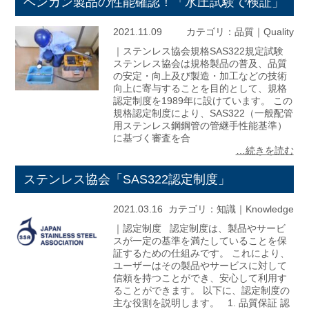
ベンカン製品の性能確認！「水圧試験で検証」
2021.11.09
カテゴリ：
品質｜Quality
｜ステンレス協会規格SAS322規定試験
ステンレス協会は規格製品の普及、品質
の安定・向上及び製造・加工などの技術
向上に寄与することを目的として、規格
認定制度を1989年に設けています。 この
規格認定制度により、SAS322（一般配管
用ステンレス鋼鋼管の管継手性能基準）
に基づく審査を合
…続きを読む
ステンレス協会「SAS322認定制度」
2021.03.16
カテゴリ：
知識｜Knowledge
｜認定制度 認定制度は、製品やサービ
スが一定の基準を満たしていることを保
証するための仕組みです。 これにより、
ユーザーはその製品やサービスに対して
信頼を持つことができ、安心して利用す
ることができます。 以下に、認定制度の
主な役割を説明します。 1. 品質保証 認