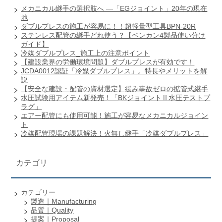
メカニカル継手の選択肢へ ―「EGジョイント」20年の現在
地
ダブルプレスの施工が容易に！！超軽量型工具BPN-20R
ステンレス配管の継手どれ使う？【ベンカン4製品使い分け
ガイド】
冷媒ダブルプレス_施工上の注意ポイント
【建設業界の労働環境問題】ダブルプレスが有効です！
JCDA0012認証「冷媒ダブルプレス」。特長やメリットを解
説
【安全な建設・配管の資材選定】緩み事故ゼロの拡管式継手
水圧試験用アイテム新発売！「BKジョイントⅡ水圧テストプ
ラグ」
エアー配管にも使用可能！施工が容易なメカニカルジョイン
ト
冷媒配管現場の課題解決！火無し継手「冷媒ダブルプレス」
カテゴリ
カテゴリー
製造｜Manufacturing
品質｜Quality
提案｜Proposal