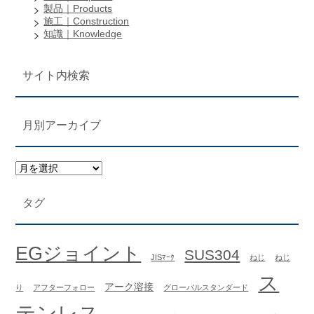
製品｜Products
施工｜Construction
知識｜Knowledge
サイト内検索
月別アーカイブ
タグ
EGジョイント
SUS304
JISﾏｰｸ
ねじ
ねじ
ス
アーク溶接
り
アフターフォロー
グローバルスタンダード
テンレス