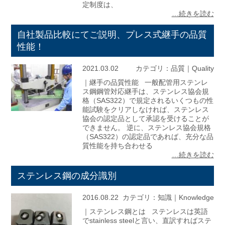
定制度は、
…続きを読む
自社製品比較にてご説明、プレス式継手の品質
性能！
2021.03.02
カテゴリ：
品質｜Quality
｜継手の品質性能 一般配管用ステンレ
ス鋼鋼管対応継手は、ステンレス協会規
格（SAS322）で規定されるいくつもの性
能試験をクリアしなければ、ステンレス
協会の認定品として承認を受けることが
できません。 逆に、ステンレス協会規格
（SAS322）の認定品であれば、充分な品
質性能を持ち合わせる
…続きを読む
ステンレス鋼の成分識別
2016.08.22
カテゴリ：
知識｜Knowledge
｜ステンレス鋼とは ステンレスは英語
でstainless steelと言い、直訳すればステ