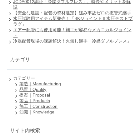
JCDA0012認証「冷媒ダブルプレス」。特長やメリットを解
説
【安全な建設・配管の資材選定】緩み事故ゼロの拡管式継手
水圧試験用アイテム新発売！「BKジョイントⅡ水圧テストプ
ラグ」
エアー配管にも使用可能！施工が容易なメカニカルジョイン
ト
冷媒配管現場の課題解決！火無し継手「冷媒ダブルプレス」
カテゴリ
カテゴリー
製造｜Manufacturing
品質｜Quality
提案｜Proposal
製品｜Products
施工｜Construction
知識｜Knowledge
サイト内検索