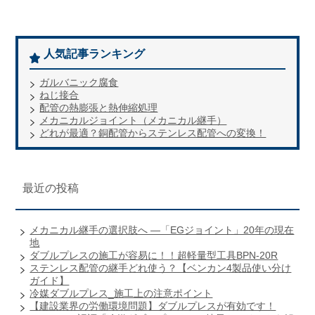
人気記事ランキング
ガルバニック腐食
ねじ接合
配管の熱膨張と熱伸縮処理
メカニカルジョイント（メカニカル継手）
どれが最適？銅配管からステンレス配管への変換！
最近の投稿
メカニカル継手の選択肢へ ―「EGジョイント」20年の現在
地
ダブルプレスの施工が容易に！！超軽量型工具BPN-20R
ステンレス配管の継手どれ使う？【ベンカン4製品使い分け
ガイド】
冷媒ダブルプレス_施工上の注意ポイント
【建設業界の労働環境問題】ダブルプレスが有効です！