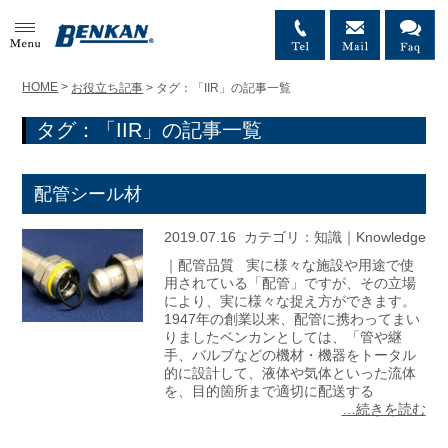
MENU
HOME
>
お役立ち記事
>
タグ：「IIR」の記事一覧
タグ：「IIR」の記事一覧
配管シール材
2019.07.16
カテゴリ：
知識｜Knowledge
｜配管品質 実に様々な施設や用途で使
用されている「配管」ですが、その立場
により、実に様々な捉え方ができます。
1947年の創業以来、配管に携わってまい
りましたベンカンとしては、「管や継
手、バルブなどの機材・機器をトータル
的に設計して、液体や気体といった流体
を、目的箇所まで適切に配送する
…続きを読む