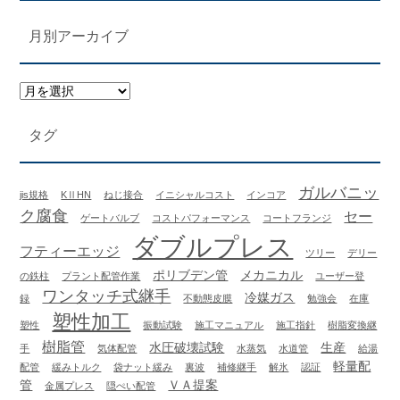
月別アーカイブ
タグ
ガルバニッ
jis規格
KⅡHN
ねじ接合
イニシャルコスト
インコア
ク腐食
セー
ゲートバルブ
コストパフォーマンス
コートフランジ
ダブルプレス
フティーエッジ
ツリー
デリー
ポリブデン管
メカニカル
の鉄柱
プラント配管作業
ユーザー登
ワンタッチ式継手
冷媒ガス
録
不動態皮膜
勉強会
在庫
塑性加工
塑性
振動試験
施工マニュアル
施工指針
樹脂変換継
樹脂管
水圧破壊試験
生産
手
気体配管
水蒸気
水道管
給湯
軽量配
配管
緩みトルク
袋ナット緩み
裏波
補修継手
解氷
認証
管
ＶＡ提案
金属プレス
隠ぺい配管