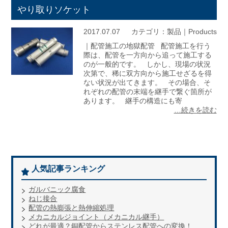
やり取りソケット
2017.07.07
カテゴリ：
製品｜Products
｜配管施工の地獄配管 配管施工を行う
際は、配管を一方向から追って施工する
のが一般的です。 しかし、現場の状況
次第で、稀に双方向から施工せざるを得
ない状況が出てきます。 その場合、そ
れぞれの配管の末端を継手で繋ぐ箇所が
あります。 継手の構造にも寄
…続きを読む
人気記事ランキング
ガルバニック腐食
ねじ接合
配管の熱膨張と熱伸縮処理
メカニカルジョイント（メカニカル継手）
どれが最適？銅配管からステンレス配管への変換！