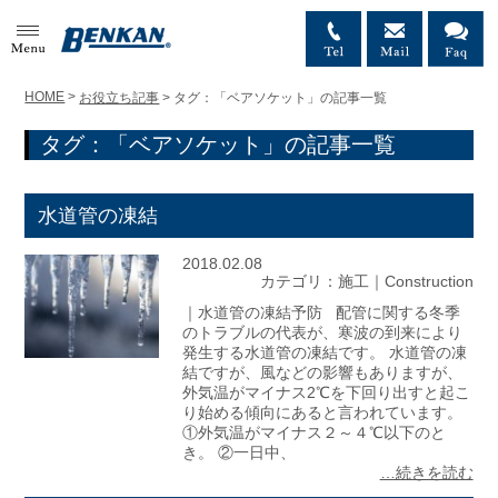
MENU
HOME
>
お役立ち記事
>
タグ：「ベアソケット」の記事一覧
タグ：「ベアソケット」の記事一覧
水道管の凍結
2018.02.08
カテゴリ：
施工｜Construction
｜水道管の凍結予防 配管に関する冬季
のトラブルの代表が、寒波の到来により
発生する水道管の凍結です。 水道管の凍
結ですが、風などの影響もありますが、
外気温がマイナス2℃を下回り出すと起こ
り始める傾向にあると言われています。
①外気温がマイナス２～４℃以下のと
き。 ②一日中、
…続きを読む