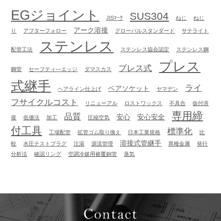
EGジョイント
SUS304
JISﾏｰｸ
ねじ
ねじ
アーク溶接
り
アフターフォロー
グローバルスタンダード
サテライト
ステンレス
配管工法
ステンレス協会認定
ステンレス鋼
プレス
プレス式
鋼管
セーフティ―エッジ
ダマスカス
式継手
ライ
ベアソケット
ヘアライン仕上げ
ヤマデン
フサイクルコスト
リニューアル
ロストワックス
不具合
仮付溶
専用締
品質
安心
安心安全
接
低価法
加工
圧縮空気
付工具
標準化
工場配管
拡管ゴム取り換え
日本工業規格
比
溶接式管継手
較
水圧テストプラグ
注湯
源流管理
異種金属
発行
分析法
確認リング
空調冷媒用被覆銅管
蒸気
Contact