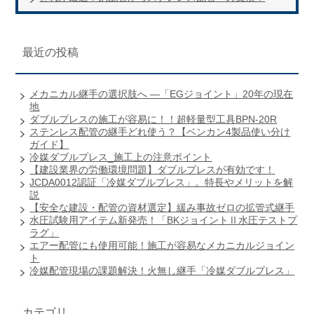
最近の投稿
メカニカル継手の選択肢へ ―「EGジョイント」20年の現在
地
ダブルプレスの施工が容易に！！超軽量型工具BPN-20R
ステンレス配管の継手どれ使う？【ベンカン4製品使い分け
ガイド】
冷媒ダブルプレス_施工上の注意ポイント
【建設業界の労働環境問題】ダブルプレスが有効です！
JCDA0012認証「冷媒ダブルプレス」。特長やメリットを解
説
【安全な建設・配管の資材選定】緩み事故ゼロの拡管式継手
水圧試験用アイテム新発売！「BKジョイントⅡ水圧テストプ
ラグ」
エアー配管にも使用可能！施工が容易なメカニカルジョイン
ト
冷媒配管現場の課題解決！火無し継手「冷媒ダブルプレス」
カテゴリ