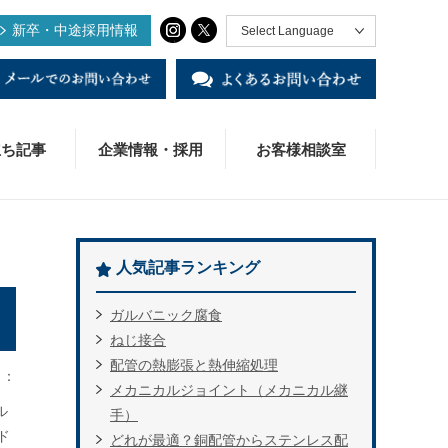
新卒・中途採用情報
Select Language
立ち記事
企業情報・採用
お客様相談室
人気記事ランキング
KジョイントⅡ
ADデータ
術・研究開発
様の声
業概要
社様・販売店様窓口
ガルバニック腐食
S変換ソケット
役立ち資料
用情報
ねじ接合
配管の熱膨張と熱伸縮処理
リ：
用締付工具BPN-20R
ンカン・ベトナム
メカニカルジョイント（メカニカル継
ル
手）
覆ステンレスパイプ・モルコカバー
ド
どれが最適？銅配管からステンレス配