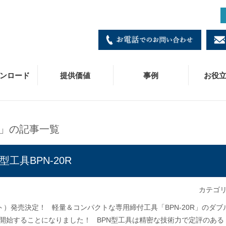
ンロード
提供価値
事例
お役
」の記事一覧
ダブルプレス
寸法・価格表
製造
施工事例
コラム
会社概要
各種お問い合わせ窓口
B
C
技
皆
事
商
具BPN-20R
冷媒ダブルプレス
施工・工具マニュアル
営業/拠点一覧
C
お
採
カテゴ
JPジョイント
ニュースリリース
専
ベ
ット）発売決定！ 軽量＆コンパクトな専用締付工具「BPN-20R」のダブ
SUパイプ
被
開始することになりました！ BPN型工具は精密な技術力で定評のある