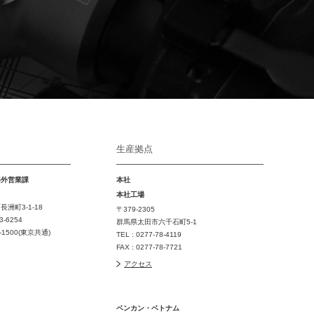
生産拠点
海外営業課
本社
本社工場
洲町3-1-18
〒379-2305
3-6254
群馬県太田市六千石町5-1
7-1500(東京共通)
TEL : 0277-78-4119
FAX : 0277-78-7721
アクセス
ベンカン・ベトナム