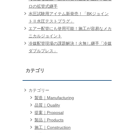
ロの拡管式継手
水圧試験用アイテム新発売！「BKジョイン
トⅡ水圧テストプラグ」
エアー配管にも使用可能！施工が容易なメカ
ニカルジョイント
冷媒配管現場の課題解決！火無し継手「冷媒
ダブルプレス」
カテゴリ
カテゴリー
製造｜Manufacturing
品質｜Quality
提案｜Proposal
製品｜Products
施工｜Construction