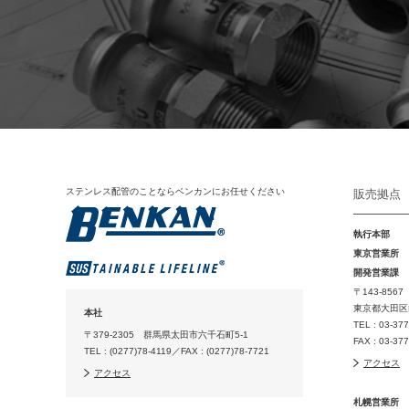
ステンレス配管のことならベンカンにお任せください
販売拠点
執行本部
東京営業所
開発営業課
〒143-8567
東京都大田区山
本社
TEL : 03-37
〒379-2305 群馬県太田市六千石町5-1
FAX : 03-37
TEL : (0277)78-4119／FAX : (0277)78-7721
アクセス
アクセス
札幌営業所