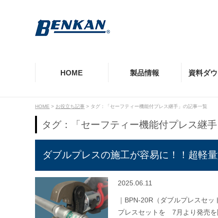
HOME
製品情報
資料ダウ
HOME
>
お役立ち記事
>
タグ：「セーフティー機能付プレス継手」の記事一覧
製品情報TOP
資料ダウンロードTOP
提供価値TOP
事例TOP
お役立ち記事TOP
企業情報・採用TOP
お客様相談室TOP
タグ：「セーフティー機能付プレス継手
モルコジョイント
カタログ・リーフレット
品質の保証
施設別の導入実績一覧
価値情報
企業理念
よくあるご質問
ダブルプレスの施工が容易に！！超軽量型工
EGジョイント
納入品図
会社沿革
工事店様向け窓口
2025.06.11
CUプレス
規格認定・認証・その他資料
環境情報
｜BPN-20R（ダブルプレスセ
専用工具類
プレスセットを 7月より発売を