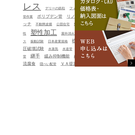
レス
デリーの鉄柱
フィッティング
プラント配
ポリブデン管
リノベーション
ワンタ
管作業
ッチ
不動態皮膜
公団住宅
勉強会
品質管理
塑
塑性加工
工具
性
屋外消火栓設備
工具レ
樹脂管
水
ス
振動試験
日本産業規格
機械加工
圧破壊試験
水蒸気
水道管
熱交換
研修
給湯配
継手
緩み抑制機能
迷走電
管
耐食性
解氷
流腐食
ＶＡ提案
隠ぺい配管