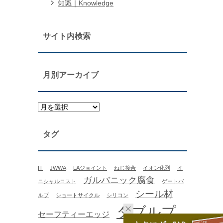
知識｜Knowledge
サイト内検索
月別アーカイブ
タグ
IT
JWWA
LAジョイント
ねじ接合
イオン化列
イ
ガルバニック腐食
ニシャルコスト
ゲートバ
シール材
ルブ
ショートサイクル
シリコン
ダブルプ
セーフティーエッジ