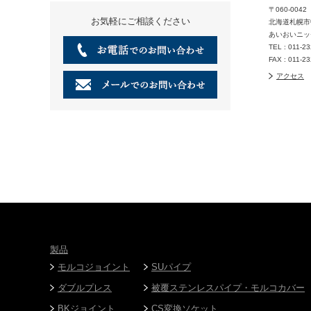
〒060-0042
お気軽にご相談ください
北海道札幌市
あいおいニッ
TEL : 011-2
FAX : 011-2
アクセス
製品
モルコジョイント
SUパイプ
ダブルプレス
被覆ステンレスパイプ・モルコカバー
BKジョイント
CS変換ソケット