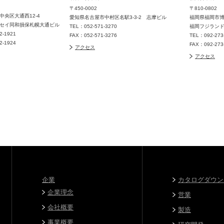
〒450-0002
〒810-0802
中央区大通西12-4
愛知県名古屋市中村区名駅3-3-2 志摩ビル
福岡県福岡市博
セイ同和損保札幌大通ビル
TEL：052-571-3270
福岡フジラン
32-1921
FAX：052-571-3276
TEL：092-273
32-1924
FAX：092-273
アクセス
アクセス
企業
カタログダウン
企業理念
営業
会社概要
製造
事業概要