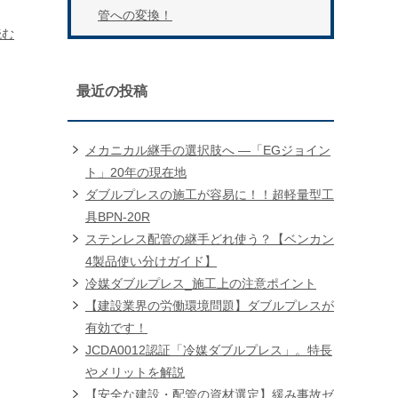
管への変換！
読む
最近の投稿
メカニカル継手の選択肢へ ―「EGジョイン
ト」20年の現在地
ダブルプレスの施工が容易に！！超軽量型工
具BPN-20R
ステンレス配管の継手どれ使う？【ベンカン
4製品使い分けガイド】
冷媒ダブルプレス_施工上の注意ポイント
【建設業界の労働環境問題】ダブルプレスが
有効です！
JCDA0012認証「冷媒ダブルプレス」。特長
やメリットを解説
【安全な建設・配管の資材選定】緩み事故ゼ