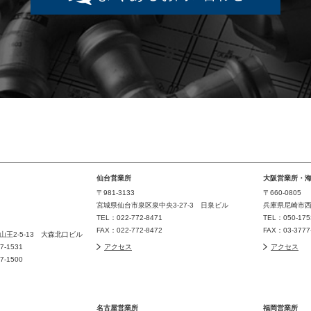
仙台営業所
大阪営業所・
〒981-3133
〒660-0805
宮城県仙台市泉区泉中央3-27-3 日泉ビル
兵庫県尼崎市西長
TEL：022-772-8471
TEL：050-175
FAX：022-772-8472
FAX：03-377
王2-5-13 大森北口ビル
77-1531
アクセス
アクセス
77-1500
名古屋営業所
福岡営業所