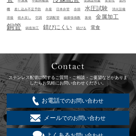
不凍液
不動態被膜
受講証明書
安全性
室内
水圧試験
機
差し込み不足予防
弁座
日本弁管
歩掛
消火設備
金属加工
溶接
焼き戻し
空調
空調配管
線膨張係数
蒸発
銅管
錆びにくい
電食
鋳造加工
錆びる
Contact
ステンレス配管に関するご質問・ご相談・ご要望などがありま
したらお気軽にお問い合わせください。
お電話
でのお問い合わせ
メール
でのお問い合わせ
よくある
お問い合わせ