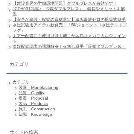
【建設業界の労働環境問題】ダブルプレスが有効です！
JCDA0012認証「冷媒ダブルプレス」。特長やメリットを解
説
【安全な建設・配管の資材選定】緩み事故ゼロの拡管式継手
水圧試験用アイテム新発売！「BKジョイントⅡ水圧テストプ
ラグ」
エアー配管にも使用可能！施工が容易なメカニカルジョイン
ト
冷媒配管現場の課題解決！火無し継手「冷媒ダブルプレス」
カテゴリ
カテゴリー
製造｜Manufacturing
品質｜Quality
提案｜Proposal
製品｜Products
施工｜Construction
知識｜Knowledge
サイト内検索