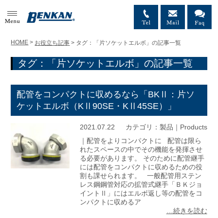
MENU
HOME
>
お役立ち記事
>
タグ：「片ソケットエルボ」の記事一覧
タグ：「片ソケットエルボ」の記事一覧
配管をコンパクトに収めるなら「BKⅡ：片ソ
ケットエルボ（KⅡ90SE・KⅡ45SE）」
2021.07.22
カテゴリ：
製品｜Products
｜配管をよりコンパクトに 配管は限ら
れたスペースの中でその機能を発揮させ
る必要があります。 そのために配管継手
には配管をコンパクトに収めるための役
割も課せられます。 一般配管用ステン
レス鋼鋼管対応の拡管式継手「ＢＫジョ
イントⅡ」にはエルボ返し等の配管をコ
ンパクトに収めるア
…続きを読む