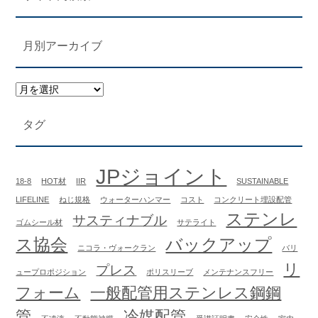
月別アーカイブ
タグ
JPジョイント
18-8
HOT材
IIR
SUSTAINABLE
LIFELINE
ねじ規格
ウォーターハンマー
コスト
コンクリート埋設配管
ステンレ
サスティナブル
ゴムシール材
サテライト
ス協会
バックアップ
ニコラ・ヴォークラン
バリ
リ
プレス
ュープロポジション
ポリスリーブ
メンテナンスフリー
フォーム
一般配管用ステンレス鋼鋼
管
冷媒配管