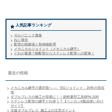
人気記事ランキング
ガルバニック腐食
ねじ接合
配管の熱膨張と熱伸縮処理
メカニカルジョイント（メカニカル継手）
どれが最適？銅配管からステンレス配管への変換！
最近の投稿
メカニカル継手の選択肢へ ―「EGジョイント」20年の現在
地
ダブルプレスの施工が容易に！！超軽量型工具BPN-20R
ステンレス配管の継手どれ使う？【ベンカン4製品使い分け
ガイド】
冷媒ダブルプレス_施工上の注意ポイント