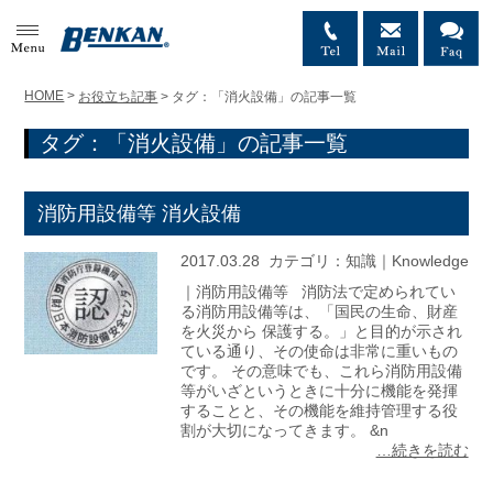
MENU
HOME
>
お役立ち記事
>
タグ：「消火設備」の記事一覧
タグ：「消火設備」の記事一覧
消防用設備等 消火設備
2017.03.28
カテゴリ：
知識｜Knowledge
｜消防用設備等 消防法で定められてい
る消防用設備等は、「国民の生命、財産
を火災から 保護する。」と目的が示され
ている通り、その使命は非常に重いもの
です。 その意味でも、これら消防用設備
等がいざというときに十分に機能を発揮
することと、その機能を維持管理する役
割が大切になってきます。 &n
…続きを読む