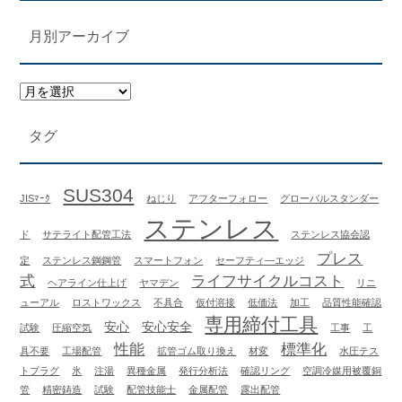
月別アーカイブ
タグ
SUS304
JISﾏｰｸ
ねじり
アフターフォロー
グローバルスタンダー
ステンレス
ド
サテライト配管工法
ステンレス協会認
プレス
定
ステンレス鋼鋼管
スマートフォン
セーフティ―エッジ
式
ライフサイクルコスト
ヘアライン仕上げ
ヤマデン
リニ
ューアル
ロストワックス
不具合
仮付溶接
低価法
加工
品質性能確認
専用締付工具
安心
安心安全
試験
圧縮空気
工事
工
性能
標準化
具不要
工場配管
拡管ゴム取り換え
材変
水圧テス
トプラグ
氷
注湯
異種金属
発行分析法
確認リング
空調冷媒用被覆銅
管
精密鋳造
試験
配管技能士
金属配管
露出配管