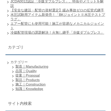
JCDA0012認証「冷媒ダブルプレス」。特長やメリットを解
説
【安全な建設・配管の資材選定】緩み事故ゼロの拡管式継手
水圧試験用アイテム新発売！「BKジョイントⅡ水圧テストプ
ラグ」
エアー配管にも使用可能！施工が容易なメカニカルジョイン
ト
冷媒配管現場の課題解決！火無し継手「冷媒ダブルプレス」
カテゴリ
カテゴリー
製造｜Manufacturing
品質｜Quality
提案｜Proposal
製品｜Products
施工｜Construction
知識｜Knowledge
サイト内検索