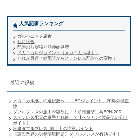
人気記事ランキング
ガルバニック腐食
ねじ接合
配管の熱膨張と熱伸縮処理
メカニカルジョイント（メカニカル継手）
どれが最適？銅配管からステンレス配管への変換！
最近の投稿
メカニカル継手の選択肢へ ―「EGジョイント」20年の現在
地
ダブルプレスの施工が容易に！！超軽量型工具BPN-20R
ステンレス配管の継手どれ使う？【ベンカン4製品使い分け
ガイド】
冷媒ダブルプレス_施工上の注意ポイント
【建設業界の労働環境問題】ダブルプレスが有効です！