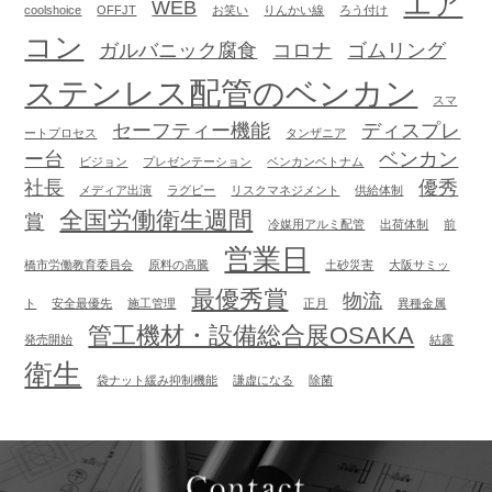
エア
WEB
coolshoice
OFFJT
お笑い
りんかい線
ろう付け
コン
ガルバニック腐食
コロナ
ゴムリング
ステンレス配管のベンカン
スマ
セーフティー機能
ディスプレ
ートプロセス
タンザニア
ー台
ベンカン
ビジョン
プレゼンテーション
ベンカンベトナム
社長
優秀
メディア出演
ラグビー
リスクマネジメント
供給体制
全国労働衛生週間
賞
冷媒用アルミ配管
出荷体制
前
営業日
橋市労働教育委員会
原料の高騰
土砂災害
大阪サミッ
最優秀賞
物流
ト
安全最優先
施工管理
正月
異種金属
管工機材・設備総合展OSAKA
発売開始
結露
衛生
袋ナット緩み抑制機能
謙虚になる
除菌
Contact