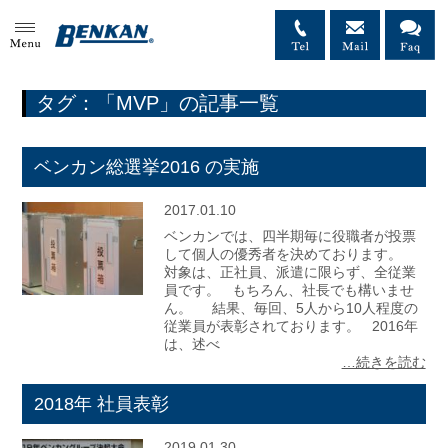
MENU
タグ：「MVP」の記事一覧
ベンカン総選挙2016 の実施
2017.01.10
ベンカンでは、四半期毎に役職者が投票
して個人の優秀者を決めております。
対象は、正社員、派遣に限らず、全従業
員です。 もちろん、社長でも構いませ
ん。 結果、毎回、5人から10人程度の
従業員が表彰されております。 2016年
は、述べ
…続きを読む
2018年 社員表彰
2019.01.30