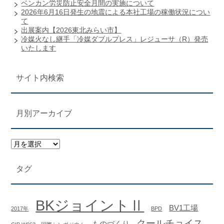
ベンカン労災防止安全月間の実施について
2026年6月16日発生の地震による本社工場の稼働状況につい
て
出展案内【2026東北みらい市】
冷媒火なし継手「冷媒ダブルプレス」レジューサ（R）発売
いたします
サイト内検索
月別アーカイブ
タグ
BKジョイントⅡ
BV1工場
2017年
BPD
クールチョイス