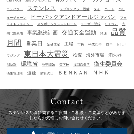
ものづくり
CIB W062 国際シンポジウム
ステンレス
コンパクト
スプリンクラー設備
タイ
ハット
バリ
ヒーバックアンドアールジャパン
ューチェーン
フェ
ライトジョイント
メタボリックシンドローム
ユーザー登録
リチウム
九
品質
交通安全運動
事業継続計画
州北部豪雨
冷凍
月間
営業日
工場
定価改定
市長
平成26年
戌年
月刊ハ
東日本大震災
検査
海外市場
消火器
ウジング
環境省
衛生委員会
消防署
発売開始
登下校
福岡営業所
ＮＨＫ
ＢＥＮＫＡＮ
遅延
衛生管理者
防災の日
Contact
ステンレス配管に関するご質問・ご相談・ご要望などがありま
したらお気軽にお問い合わせください。