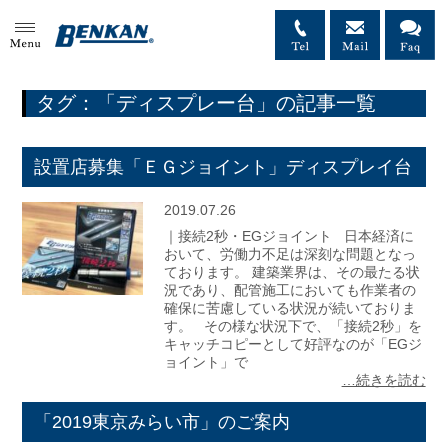
MENU
タグ：「ディスプレー台」の記事一覧
設置店募集「ＥＧジョイント」ディスプレイ台
2019.07.26
｜接続2秒・EGジョイント 日本経済に
おいて、労働力不足は深刻な問題となっ
ております。 建築業界は、その最たる状
況であり、配管施工においても作業者の
確保に苦慮している状況が続いておりま
す。 その様な状況下で、「接続2秒」を
キャッチコピーとして好評なのが「EGジ
ョイント」で
…続きを読む
「2019東京みらい市」のご案内