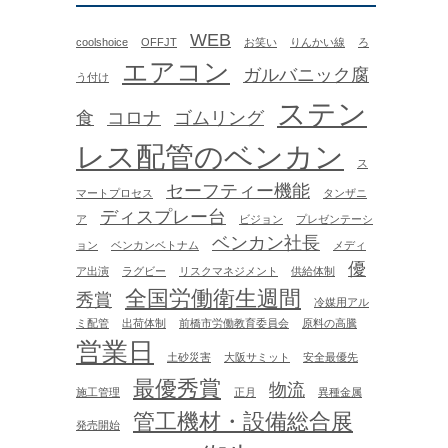
WEB
coolshoice
OFFJT
お笑い
りんかい線
ろ
エアコン
ガルバニック腐
う付け
ステン
食
コロナ
ゴムリング
レス配管のベンカン
ス
セーフティー機能
マートプロセス
タンザニ
ディスプレー台
ア
ビジョン
プレゼンテーシ
ベンカン社長
ョン
ベンカンベトナム
メディ
優
ア出演
ラグビー
リスクマネジメント
供給体制
全国労働衛生週間
秀賞
冷媒用アル
ミ配管
出荷体制
前橋市労働教育委員会
原料の高騰
営業日
土砂災害
大阪サミット
安全最優先
最優秀賞
物流
施工管理
正月
異種金属
管工機材・設備総合展
発売開始