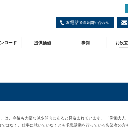
ンロード
提供価値
事例
お役
ダブルプレス
寸法・価格表
製造
施工事例
コラム
会社概要
各種お問い合わせ窓口
B
C
技
皆
事
商
冷媒ダブルプレス
施工・工具マニュアル
営業/拠点一覧
C
お
採
JPジョイント
ニュースリリース
専
ベ
口」は、今後も大幅な減少傾向にあると見込まれています。 「労働力人
SUパイプ
被
だけではなく、仕事に就いていなくとも求職活動を行っている失業者の方