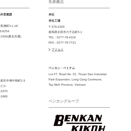
生産拠点
海外営業課
本社
本社工場
洲町3-1-18
〒379-2305
3-6254
群馬県太田市六千石町5-1
7-1500(東京共通)
TEL : 0277-78-4119
FAX : 0277-78-7721
アクセス
ベンカン・ベトナム
Lot F7, Road No. 01, Thuan Dao Industrial
Park Expansion, Long Cang Commune,
多区中洲中島町2-3
Tay Ninh Province, Vietnam
ドビル
-1970
-1980
ベンカングループ