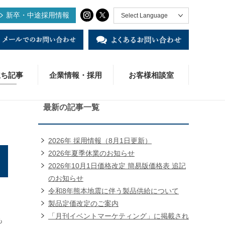
新卒・中途採用情報
Select Language
立ち記事
企業情報・採用
お客様相談室
最新の記事一覧
2026年 採用情報（8月1日更新）
KジョイントⅡ
ADデータ
術・研究開発
様の声
業概要
社様・販売店様窓口
2026年夏季休業のお知らせ
2026年10月1日価格改定 簡易版価格表 追記
S変換ソケット
役立ち資料
用情報
のお知らせ
令和8年熊本地震に伴う製品供給について
用締付工具BPN-20R
ンカン・ベトナム
製品定価改定のご案内
覆ステンレスパイプ・モルコカバー
「月刊イベントマーケティング」に掲載され
も