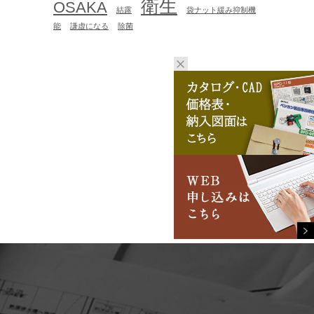
衛生
OSAKA
結露
袋ナット緩み抑制機
能
謙虚になる
除菌