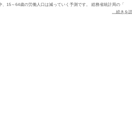
中、15～64歳の労働人口は減っていく予測です。 総務省統計局の「
その他製品群
…続きを