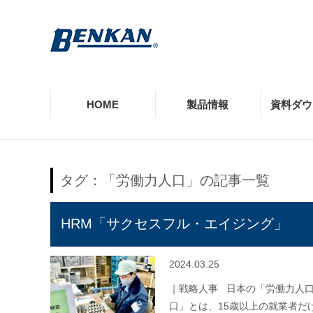
HOME
製品情報
資料ダウ
製品情報TOP
資料ダウンロードTOP
提供価値TOP
事例TOP
お役立ち記事TOP
企業情報・採用TOP
お客様相談室TOP
タグ：「労働力人口」の記事一覧
モルコジョイント
カタログ・リーフレット
品質の保証
施設別の導入実績一覧
価値情報
企業理念
よくあるご質問
HRM「サクセスフル・エイジング」
EGジョイント
納入品図
会社沿革
工事店様向け窓口
2024.03.25
CUプレス
規格認定・認証・その他資料
環境情報
｜戦略人事 日本の「労働力人
専用工具類
口」とは、15歳以上の就業者