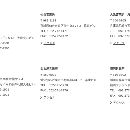
仙台営業所
大阪営業所・
〒981-3133
〒660-0805
宮城県仙台市泉区泉中央3-27-3 日泉ビル
兵庫県尼崎市西長
TEL：022-772-8471
TEL：050-175
FAX：022-772-8472
FAX：03-377
王2-5-13 大森北口ビル
77-1531
アクセス
アクセス
77-1500
名古屋営業所
福岡営業所
〒450-0002
〒810-0802
中央区大通西12-4
愛知県名古屋市中村区名駅3-3-2 志摩ビル
福岡県福岡市博
セイ同和損保札幌大通ビル
TEL：052-571-3270
福岡フジラン
32-1921
FAX：052-571-3276
TEL：092-273
32-1924
FAX：092-273
アクセス
アクセス