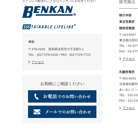
ステンレス配管のことならベンカンにお任せください
販売拠点
執行本部
東京営業所
開発営業課
〒143-8567
東京都大田区山
本社
TEL : 03-37
〒379-2305 群馬県太田市六千石町5-1
FAX : 03-37
TEL : (0277)78-4119／FAX : (0277)78-7721
アクセス
アクセス
札幌営業所
〒060-0042
お気軽にご相談ください
北海道札幌市
あいおいニッ
TEL : 011-2
FAX : 011-2
アクセス