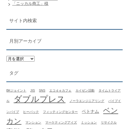
「ニッカル商工」様
サイト内検索
月別アーカイブ
タグ
BKジョイント
JIS
SNS
エコｄｅカフェ
カイゼン活動
タイムトライア
ダブルプレス
ル
ノーラエンジニアリング
パイプイ
ベン
ベトナム
ンパイプ
ヒーバック
フィッティングセンター
カン
マンション
マーケティングアイズ
ミッション
リサイクル