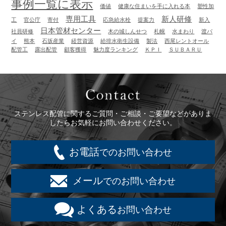
事例一覧に表示
価値
健康な住まいを手に入れる本
塑性加
専用工具
新人研修
工
官公庁
寄付
応急給水栓
提案力
新入
日本管材センター
社員研修
木の城しんせつ
札幌
水まわり
渡パ
イ
熊本
石坂産業
経営資源
給排水衛生設備
製法
西尾レントオール
配管工
露出配管
顧客獲得
魅力度ランキング
ＫＰＩ
ＳＵＢＡＲＵ
Contact
ステンレス配管に関するご質問・ご相談・ご要望などがありま
したらお気軽にお問い合わせください。
お電話
でのお問い合わせ
メール
でのお問い合わせ
よくある
お問い合わせ