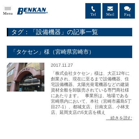
MENU
タグ：「設備機器」の記事一覧
「タケセン」様（宮崎県宮崎市）
2017.11.27
「株式会社タケセン」様は、大正12年に
創業され、現在に至るまで設備機器、住
宅設備機器、太陽光発電機器などの建築
資材全般を卸販売されている専門商社様
にあたります。 事業所は、地場である
宮崎県内において、本社（宮崎市霧島5丁
目27-1）、都城支店、日南支店、小林支
店、延岡支店の5支店を構え
…続きを読む