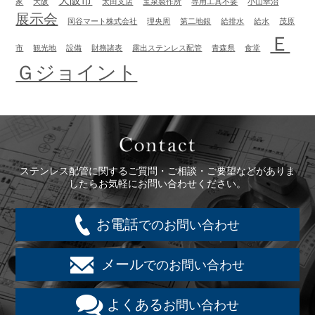
大阪市
家
大阪
太田支店
宝泉製作所
専用工具不要
小山幸治
展示会
岡谷マート株式会社
理央周
第二地銀
給排水
給水
茂原
Ｅ
市
観光地
設備
財務諸表
露出ステンレス配管
青森県
食堂
Ｇジョイント
Contact
ステンレス配管に関するご質問・ご相談・ご要望などがありま
したらお気軽にお問い合わせください。
お電話
でのお問い合わせ
メール
でのお問い合わせ
よくある
お問い合わせ