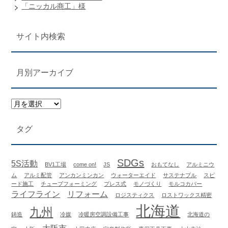
「ニッカル商工」様
サイト内検索
月別アーカイブ
タグ
SDGs
5S活動
BV1工場
come on!
JS
おもてなし
アルミニウ
ム
アルミ配管
アンカンミンカン
ウォーターエイド
サステナブル
スピ
ード施工
チューブフォーミング
プレス式
モノづくり
モルコカバー
ライフライン
リフォーム
ロジスティクス
ロストワックス精密
北海道
九州
鋳造
冷媒
冷暖房空調設備工事
北海道の