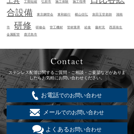
工具
工期短縮
弘前市
施工体験
施工指導
合設備
東京鋼管会
東和銀行
横山信弘
泉田玉堂老師
湖南
研修
市
研修会
管工機材
管材業界
給食
藤村充
西原衛生
金属配管
鹿児島市
Contact
ステンレス配管に関するご質問・ご相談・ご要望などがありま
したらお気軽にお問い合わせください。
お電話
でのお問い合わせ
メール
でのお問い合わせ
よくある
お問い合わせ