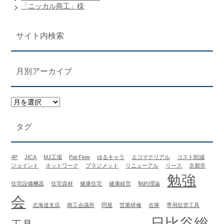
「ニッカル商工」様
サイト内検索
月別アーカイブ
タグ
4P
JICA
MJ工場
Pat Flow
ゆるキャラ
エコマテリアル
コスト削減
ジョイント
ネットワーク
ブラジメット
リニューアル
リース
京都市
勉強
住宅設備機器
住宅資材
健康住宅
健康経営
制約理論
会
北海道支店
商工会議所
問屋
営業研修
在庫
専用拡管工具
日比谷総