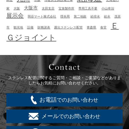
鋳造
冷媒
冷暖房空調設備工事
北海道の
大阪市
家
大阪
太田支店
宝泉製作所
専用工具不要
小山幸治
展示会
岡谷マート株式会社
理央周
第二地銀
給排水
給水
茂原
Ｅ
市
観光地
設備
財務諸表
露出ステンレス配管
青森県
食堂
Ｇジョイント
Contact
ステンレス配管に関するご質問・ご相談・ご要望などがありま
したらお気軽にお問い合わせください。
お電話
でのお問い合わせ
メール
でのお問い合わせ