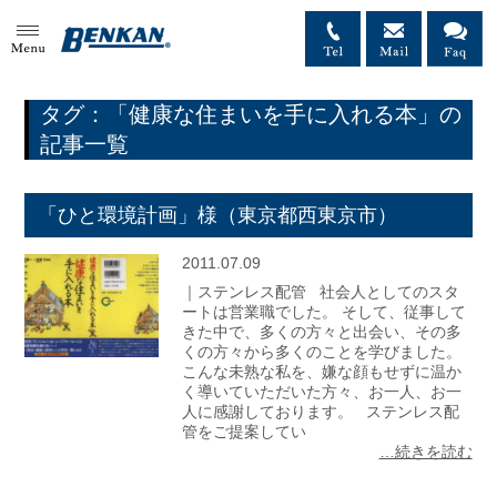
MENU
タグ：「健康な住まいを手に入れる本」の
記事一覧
「ひと環境計画」様（東京都西東京市）
2011.07.09
｜ステンレス配管 社会人としてのスタ
ートは営業職でした。 そして、従事して
きた中で、多くの方々と出会い、その多
くの方々から多くのことを学びました。
こんな未熟な私を、嫌な顔もせずに温か
く導いていただいた方々、お一人、お一
人に感謝しております。 ステンレス配
管をご提案してい
…続きを読む