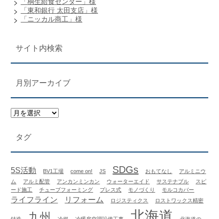
「桐生給食センター」様
「東和銀行 太田支店」様
「ニッカル商工」様
サイト内検索
月別アーカイブ
タグ
SDGs
5S活動
BV1工場
come on!
JS
おもてなし
アルミニウ
ム
アルミ配管
アンカンミンカン
ウォーターエイド
サステナブル
スピ
ード施工
チューブフォーミング
プレス式
モノづくり
モルコカバー
ライフライン
リフォーム
ロジスティクス
ロストワックス精密
北海道
九州