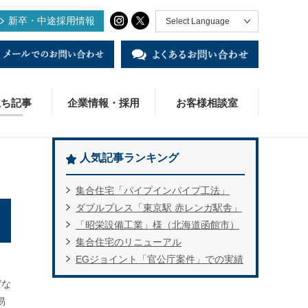
新卒・中途採用情報
Select Language
立ち記事
企業情報・採用
お客様相談室
人気記事ランキング
集合住宅「パイプインパイプ工法」
KジョイントⅡ
ADデータ
術・研究開発
様の声
業概要
社様・販売店様窓口
ダブルプレス「東京駅 赤レンガ駅舎」
「昭栄設備工業」様（北海道函館市）
S変換ソケット
役立ち資料
用情報
集合住宅のリニューアル
EGジョイント「官公庁案件」での実績
用締付工具BPN-20R
ンカン・ベトナム
ばな
覆ステンレスパイプ・モルコカバー
易