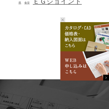
ＥＧジョイント
県
食堂