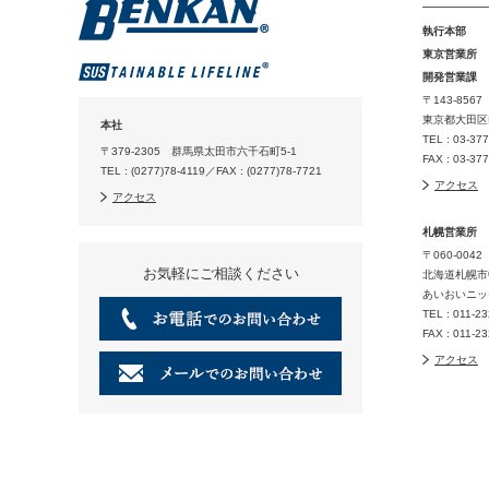
執行本部
東京営業所
開発営業課
〒143-8567
東京都大田区山
本社
TEL : 03-37
〒379-2305 群馬県太田市六千石町5-1
FAX : 03-37
TEL : (0277)78-4119／FAX : (0277)78-7721
アクセス
アクセス
札幌営業所
〒060-0042
お気軽にご相談ください
北海道札幌市
あいおいニッ
TEL : 011-2
FAX : 011-2
アクセス