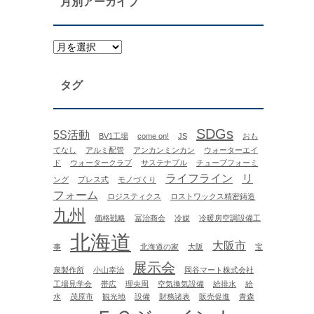
月別アーカイブ
タグ
SDGs
5S活動
BV1工場
come on!
JS
おも
てなし
アルミ配管
アンカンミンカン
ウォーターエイ
ド
ウォータークラブ
サステナブル
チューブフォーミ
ライフライン
リ
ング
プレス式
モノづくり
フォーム
ロジスティクス
ロストワックス精密鋳造
九州
価格戦略
冨治商会
冷媒
冷暖房空調設備工
北海道
大阪市
事
北海道の家
大阪
宝
展示会
泉製作所
小山幸治
岡谷マート株式会社
工場見学会
帯広
理央周
空気換気設備
給排水
給
水
茂原市
観光地
設備
財務諸表
販売促進
青森