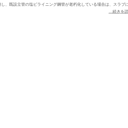
但し、既設立管の塩ビライニング鋼管が老朽化している場合は、スラブ
その他製品群
…続きを