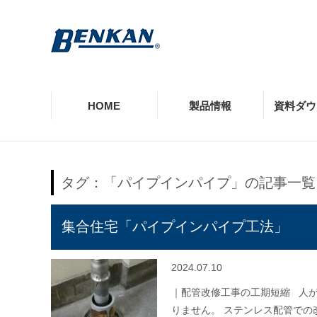
HOME
製品情報
資料ダウ
製品情報TOP
資料ダウンロードTOP
提供価値TOP
事例TOP
お役立ち記事TOP
企業情報・採用TOP
お客様相談室TOP
タグ：「パイプインパイプ」の記事一覧
モルコジョイント
カタログ・リーフレット
品質の保証
施設別の導入実績一覧
価値情報
企業理念
よくあるご質問
集合住宅「パイプインパイプ工法」
EGジョイント
納入品図
会社沿革
工事店様向け窓口
2024.07.10
CUプレス
規格認定・認証・その他資料
環境情報
｜配管改修工事の工期短縮 人
専用工具類
りません。 ステンレス配管で