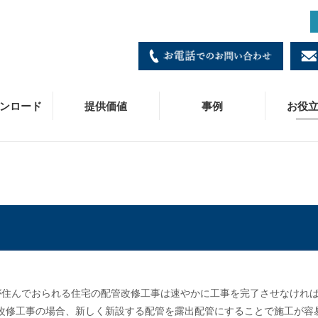
ンロード
提供価値
事例
お役
ダブルプレス
寸法・価格表
製造
施工事例
コラム
会社概要
各種お問い合わせ窓口
B
C
技
皆
事
商
冷媒ダブルプレス
施工・工具マニュアル
営業/拠点一覧
C
お
採
JPジョイント
ニュースリリース
専
ベ
が住んでおられる住宅の配管改修工事は速やかに工事を完了させなけれ
SUパイプ
被
の改修工事の場合、新しく新設する配管を露出配管にすることで施工が容