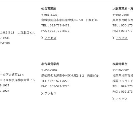
仙台営業所
大阪営業所・
〒981-3133
〒660-0805
宮城県仙台市泉区泉中央3-27-3 日泉ビル
兵庫県尼崎市西長
TEL：022-772-8471
TEL：050-175
FAX：022-772-8472
FAX：03-377
王2-5-13 大森北口ビル
77-1531
アクセス
アクセス
77-1500
名古屋営業所
福岡営業所
〒450-0002
〒810-0802
中央区大通西12-4
愛知県名古屋市中村区名駅3-3-2 志摩ビル
福岡県福岡市博
セイ同和損保札幌大通ビル
TEL：052-571-3270
福岡フジラン
32-1921
FAX：052-571-3276
TEL：092-273
32-1924
FAX：092-273
アクセス
アクセス