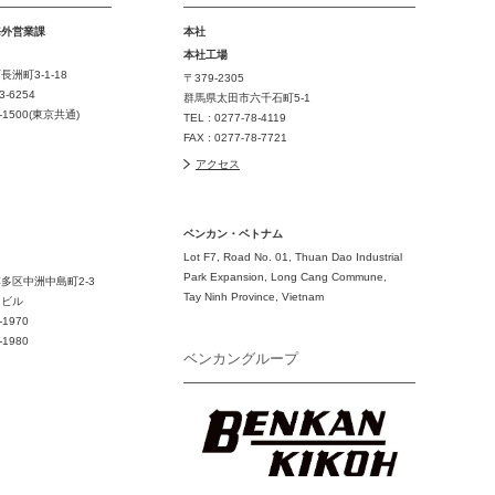
海外営業課
本社
本社工場
洲町3-1-18
〒379-2305
3-6254
群馬県太田市六千石町5-1
7-1500(東京共通)
TEL : 0277-78-4119
FAX : 0277-78-7721
アクセス
ベンカン・ベトナム
Lot F7, Road No. 01, Thuan Dao Industrial
Park Expansion, Long Cang Commune,
多区中洲中島町2-3
Tay Ninh Province, Vietnam
ドビル
-1970
-1980
ベンカングループ