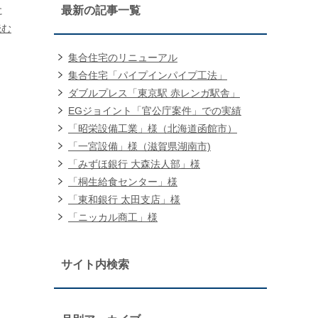
最新の記事一覧
に
読む
集合住宅のリニューアル
集合住宅「パイプインパイプ工法」
ダブルプレス「東京駅 赤レンガ駅舎」
EGジョイント「官公庁案件」での実績
「昭栄設備工業」様（北海道函館市）
「一宮設備」様（滋賀県湖南市)
「みずほ銀行 大森法人部」様
「桐生給食センター」様
「東和銀行 太田支店」様
「ニッカル商工」様
サイト内検索