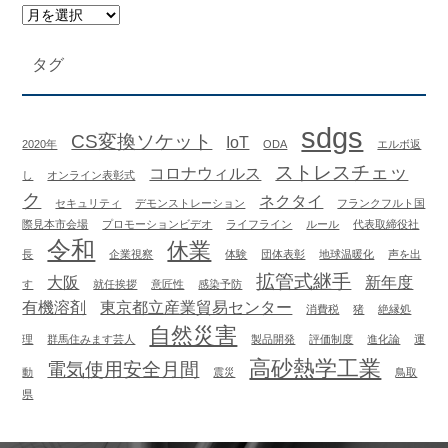
タグ
sdgs
CS変換ソケット
IoT
2020年
ODA
エルボ返
ストレスチェッ
コロナウィルス
し
オンライン表彰式
ク
ネクタイ
セキュリティ
デモンストレーション
フランクフルト国
際見本市会場
プロモーションビデオ
ライフライン
ルール
代表取締役社
令和
休業
長
企業視察
体験
団体表彰
地球温暖化
声を出
拡管式継手
大阪
新年度
す
就任挨拶
意匠性
感染予防
有機溶剤
東京都立産業貿易センター
消費税
猪
絶縁処
自然災害
理
群馬住みます芸人
製品開発
評価制度
進化論
運
高砂熱学工業
電気使用安全月間
動
震災
鳥取
県