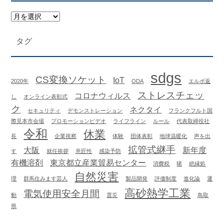
タグ
sdgs
CS変換ソケット
IoT
2020年
ODA
エルボ返
ストレスチェッ
コロナウィルス
し
オンライン表彰式
ク
ネクタイ
セキュリティ
デモンストレーション
フランクフルト国
際見本市会場
プロモーションビデオ
ライフライン
ルール
代表取締役社
令和
休業
長
企業視察
体験
団体表彰
地球温暖化
声を出
拡管式継手
大阪
新年度
す
就任挨拶
意匠性
感染予防
有機溶剤
東京都立産業貿易センター
消費税
猪
絶縁処
自然災害
理
群馬住みます芸人
製品開発
評価制度
進化論
運
高砂熱学工業
電気使用安全月間
動
震災
鳥取
県