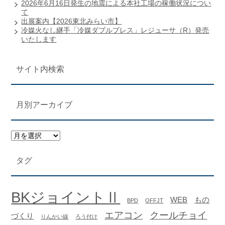
2026年6月16日発生の地震による本社工場の稼働状況につい
て
出展案内【2026東北みらい市】
冷媒火なし継手「冷媒ダブルプレス」レジューサ（R）発売
いたします
サイト内検索
月別アーカイブ
タグ
BKジョイントⅡ
WEB
もの
BPD
OFFJT
エアコン
クールチョイ
づくり
りんかい線
ろう付け