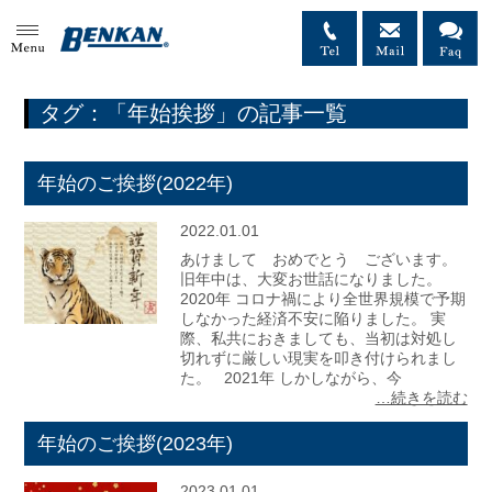
MENU
タグ：「年始挨拶」の記事一覧
年始のご挨拶(2022年)
2022.01.01
あけまして おめでとう ございます。
旧年中は、大変お世話になりました。
2020年 コロナ禍により全世界規模で予期
しなかった経済不安に陥りました。 実
際、私共におきましても、当初は対処し
切れずに厳しい現実を叩き付けられまし
た。 2021年 しかしながら、今
…続きを読む
年始のご挨拶(2023年)
2023.01.01