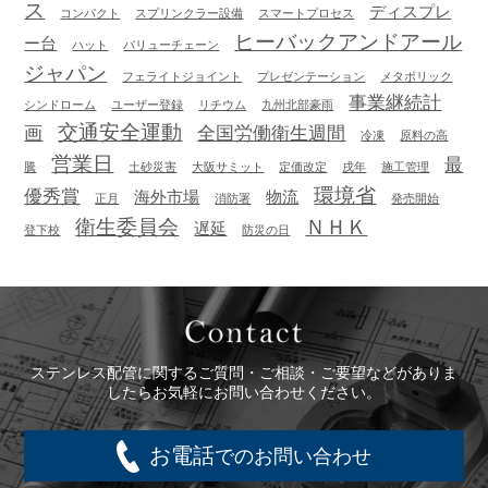
ス
ディスプレ
コンパクト
スプリンクラー設備
スマートプロセス
ヒーバックアンドアール
ー台
ハット
バリューチェーン
ジャパン
フェライトジョイント
プレゼンテーション
メタボリック
事業継続計
シンドローム
ユーザー登録
リチウム
九州北部豪雨
交通安全運動
画
全国労働衛生週間
冷凍
原料の高
営業日
最
騰
土砂災害
大阪サミット
定価改定
戌年
施工管理
環境省
優秀賞
海外市場
物流
正月
消防署
発売開始
衛生委員会
ＮＨＫ
遅延
登下校
防災の日
Contact
ステンレス配管に関するご質問・ご相談・ご要望などがありま
したらお気軽にお問い合わせください。
お電話
でのお問い合わせ