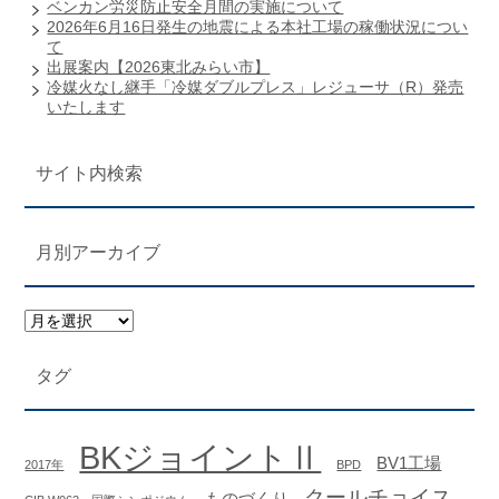
ベンカン労災防止安全月間の実施について
2026年6月16日発生の地震による本社工場の稼働状況につい
て
出展案内【2026東北みらい市】
冷媒火なし継手「冷媒ダブルプレス」レジューサ（R）発売
いたします
サイト内検索
月別アーカイブ
タグ
BKジョイントⅡ
BV1工場
2017年
BPD
クールチョイス