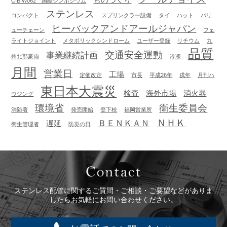
ものづくり
CIB W062 国際シンポジウム
ステンレス
コンパクト
スプリンクラー設備
タイ
ハット
バリ
ヒーバックアンドアールジャパン
ューチェーン
フェ
ライトジョイント
メタボリックシンドローム
ユーザー登録
リチウム
九
品質
交通安全運動
事業継続計画
州北部豪雨
冷凍
月間
営業日
工場
定価改定
市長
平成26年
戌年
月刊ハ
東日本大震災
検査
海外市場
消火器
ウジング
環境省
衛生委員会
消防署
発売開始
登下校
福岡営業所
ＮＨＫ
ＢＥＮＫＡＮ
遅延
衛生管理者
防災の日
Contact
ステンレス配管に関するご質問・ご相談・ご要望などがありま
したらお気軽にお問い合わせください。