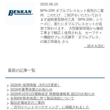
2025.06.10
BPN-20R ダブルプレスセット発売のご案
内 このたび、ご好評をいただいており
ます超軽量型締付工具「BPN-20R」シリ
ーズに、新たにダブルプレスセットが追
加で加わります。 大型建築現場から修繕
工事まで幅広く使用される、セーフティ
ー機能付プレス式継手「ダブルプレス」
の施工性能を さら
…続きを読む
最新の記事一覧
2026年 採用情報（8月1日更新）
2026年夏季休業のお知らせ
2026年10月1日価格改定 簡易版価格表 追記のお知らせ
令和8年熊本地震に伴う製品供給について
製品定価改定のご案内
「月刊イベントマーケティング」に掲載されました