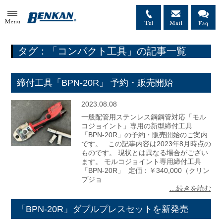
MENU
タグ：「コンパクト工具」の記事一覧
締付工具「BPN-20R」 予約・販売開始
2023.08.08
一般配管用ステンレス鋼鋼管対応「モル
コジョイント」専用の新型締付工具
「BPN-20R」の予約・販売開始のご案内
です。 この記事内容は2023年8月時点の
ものです。 現状とは異なる場合がござい
ます。 モルコジョイント専用締付工具
「BPN-20R」 定価：￥340,000（クリン
プジョ
…続きを読む
「BPN-20R」ダブルプレスセットを新発売