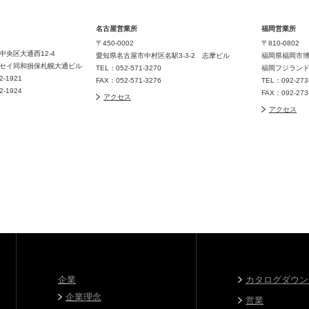
名古屋営業所
福岡営業所
〒450-0002
〒810-0802
中央区大通西12-4
愛知県名古屋市中村区名駅3-3-2 志摩ビル
福岡県福岡市博
セイ同和損保札幌大通ビル
TEL：052-571-3270
福岡フジラン
32-1921
FAX：052-571-3276
TEL：092-273
32-1924
FAX：092-273
アクセス
アクセス
企業
カタログダウン
企業理念
営業