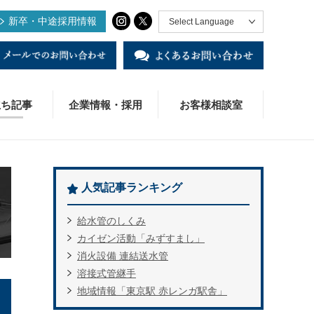
新卒・中途採用情報
Select Language
立ち記事
企業情報・採用
お客様相談室
人気記事ランキング
KジョイントⅡ
ADデータ
術・研究開発
様の声
業概要
社様・販売店様窓口
給水管のしくみ
S変換ソケット
役立ち資料
用情報
カイゼン活動「みずすまし」
消火設備 連結送水管
用締付工具BPN-20R
ンカン・ベトナム
溶接式管継手
地域情報「東京駅 赤レンガ駅舎」
覆ステンレスパイプ・モルコカバー