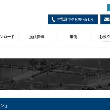
ンロード
提供価値
事例
お役
ダブルプレス
寸法・価格表
製造
施工事例
コラム
会社概要
各種お問い合わせ窓口
B
C
技
皆
事
商
冷媒ダブルプレス
施工・工具マニュアル
営業/拠点一覧
C
お
採
JPジョイント
ニュースリリース
専
ベ
SUパイプ
被
ン」