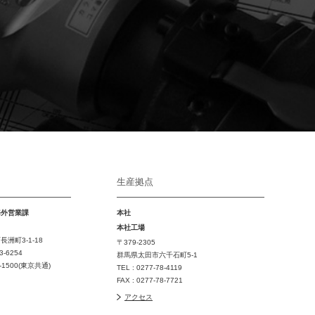
生産拠点
海外営業課
本社
本社工場
洲町3-1-18
〒379-2305
3-6254
群馬県太田市六千石町5-1
7-1500(東京共通)
TEL : 0277-78-4119
FAX : 0277-78-7721
アクセス