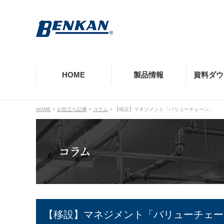
HOME
製品情報
資料ダウ
HOME
>
お役立ち記事
>
コラム
>
【移設】マネジメント「バリューチェーン」
製品情報TOP
資料ダウンロードTOP
提供価値TOP
事例TOP
お役立ち記事TOP
企業情報・採用TOP
お客様相談室TOP
モルコジョイント
カタログ・リーフレット
品質の保証
施設別の導入実績一覧
価値情報
企業理念
よくあるご質問
EGジョイント
納入品図
会社沿革
工事店様向け窓口
CUプレス
規格認定・認証・その他資料
環境情報
専用工具類
【移設】マネジメント「バリューチェー