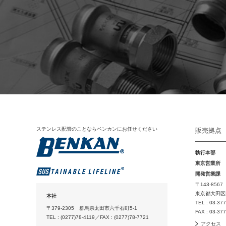
ステンレス配管のことならベンカンにお任せください
販売拠点
執行本部
東京営業所
開発営業課
〒143-8567
東京都大田区山
本社
TEL : 03-37
〒379-2305 群馬県太田市六千石町5-1
FAX : 03-37
TEL : (0277)78-4119／FAX : (0277)78-7721
アクセス