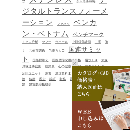
プ
チャネル戦略
ジタルトランスフォーメ
ーション
ベンカ
ファネル
ン・ベトナム
ベンチマーク
ミクロ分析
ヤフー
ラポール
中期経営計画
主張
働
国連サミッ
く
共依存関係
労働力人口
ト
国際標準化
国際標準化機構規格
場づくり
大森
貝塚遺跡庭園
従業員
心の健康
書籍
栄養ドリンク
潜在ニーズ
油圧ユニット
消毒
清涼飲料水
点
検
特徴
理念
認証
財務
貢献意欲
資産運用
軽
銀
鋼管製溶接継手