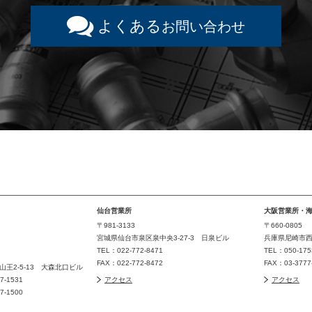
よくある
お問い合わせ
仙台営業所
大阪営業所・
〒981-3133
〒660-0805
宮城県仙台市泉区泉中央3-27-3 日泉ビル
兵庫県尼崎市西長
TEL：022-772-8471
TEL：050-175
FAX：022-772-8472
FAX：03-377
王2-5-13 大森北口ビル
77-1531
アクセス
アクセス
77-1500