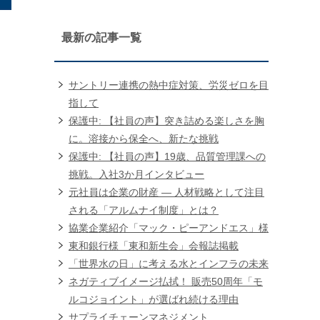
最新の記事一覧
サントリー連携の熱中症対策、労災ゼロを目
指して
保護中: 【社員の声】突き詰める楽しさを胸
に。溶接から保全へ、新たな挑戦
保護中: 【社員の声】19歳、品質管理課への
挑戦。入社3か月インタビュー
元社員は企業の財産 ― 人材戦略として注目
される「アルムナイ制度」とは？
協業企業紹介「マック・ピーアンドエス」様
東和銀行様「東和新生会」会報誌掲載
「世界水の日」に考える水とインフラの未来
ネガティブイメージ払拭！ 販売50周年「モ
ルコジョイント」が選ばれ続ける理由
サプライチェーンマネジメント