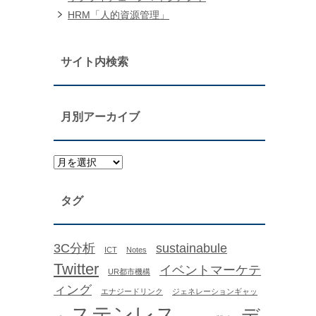
HRM「人的資源管理」
サイト内検索
月別アーカイブ
タグ
3C分析
sustainabule
ICT
Notes
Twitter
イベントマーケテ
UR都市機構
ィング
エナジードリンク
ジェネレーションギャッ
ステンレス
デ