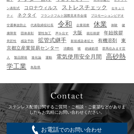
ストレスチェック
コロナウィルス
ン表彰式
セキュリ
ネクタイ
ティ
フランクフルト国際見本市会場
プロモーションビデオ
令和
休業
交通事故防止
代表取締役社長
企業視察
体験
健
大阪
年始挨拶
康障害
団体表彰
塑性加工
声を出す
就任挨拶
拡管式継手
有機溶剤
東
意匠性
感染予防
新規感染者拡大
京都立産業貿易センター
消費税
猪
絶縁処理
群馬住みます芸
高砂熱
電気使用安全月間
人
製品開発
進化論
運動
学工業
鳥取県
Contact
ステンレス配管に関するご質問・ご相談・ご要望などがありま
したらお気軽にお問い合わせください。
お電話
でのお問い合わせ