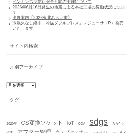
ベンカン労災防止安全月間の実施について
2026年6月16日発生の地震による本社工場の稼働状況につい
て
出展案内【2026東北みらい市】
冷媒火なし継手「冷媒ダブルプレス」レジューサ（R）発売
いたします
サイト内検索
月別アーカイブ
タグ
sdgs
CS変換ソケット
IoT
2020年
ODA
ろう付け
アフター管理
ウェブセミナー
継手
エルボ返し
オンライ