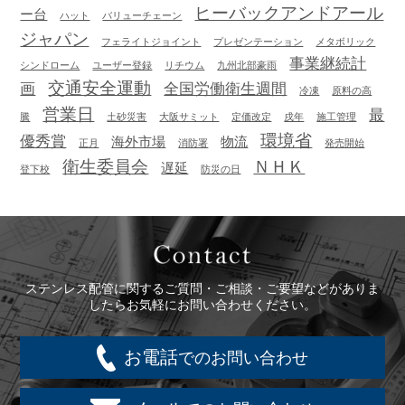
ヒーバックアンドアール
ー台
ハット
バリューチェーン
ジャパン
フェライトジョイント
プレゼンテーション
メタボリック
事業継続計
シンドローム
ユーザー登録
リチウム
九州北部豪雨
交通安全運動
画
全国労働衛生週間
冷凍
原料の高
営業日
最
騰
土砂災害
大阪サミット
定価改定
戌年
施工管理
環境省
優秀賞
海外市場
物流
正月
消防署
発売開始
衛生委員会
ＮＨＫ
遅延
登下校
防災の日
Contact
ステンレス配管に関するご質問・ご相談・ご要望などがありま
したらお気軽にお問い合わせください。
お電話
でのお問い合わせ