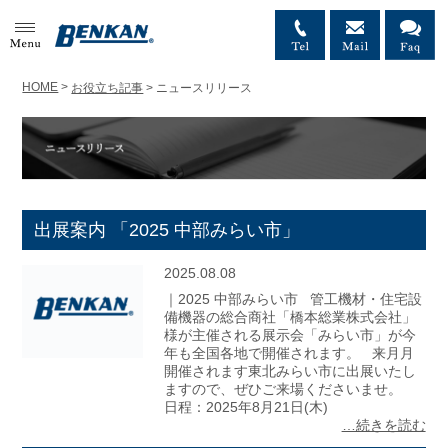
MENU
HOME
>
お役立ち記事
>
ニュースリリース
出展案内 「2025 中部みらい市」
2025.08.08
｜2025 中部みらい市 管工機材・住宅設
備機器の総合商社「橋本総業株式会社」
様が主催される展示会「みらい市」が今
年も全国各地で開催されます。 来月月
開催されます東北みらい市に出展いたし
ますので、ぜひご来場くださいませ。
日程：2025年8月21日(木)
…続きを読む