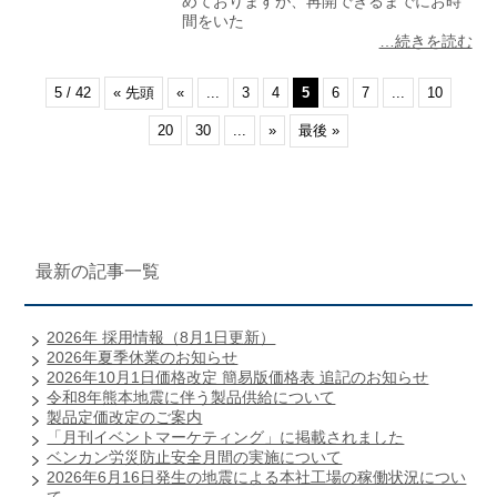
めておりますが、再開できるまでにお時
間をいた
…続きを読む
5 / 42
« 先頭
«
...
3
4
5
6
7
...
10
20
30
...
»
最後 »
最新の記事一覧
2026年 採用情報（8月1日更新）
2026年夏季休業のお知らせ
2026年10月1日価格改定 簡易版価格表 追記のお知らせ
令和8年熊本地震に伴う製品供給について
製品定価改定のご案内
「月刊イベントマーケティング」に掲載されました
ベンカン労災防止安全月間の実施について
2026年6月16日発生の地震による本社工場の稼働状況につい