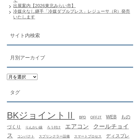
て
出展案内【2026東北みらい市】
冷媒火なし継手「冷媒ダブルプレス」レジューサ（R）発売
いたします
サイト内検索
月別アーカイブ
タグ
BKジョイントⅡ
WEB
もの
BPD
OFFJT
エアコン
クールチョイ
づくり
りんかい線
ろう付け
ス
ディスプレ
コンパクト
スプリンクラー設備
スマートプロセス