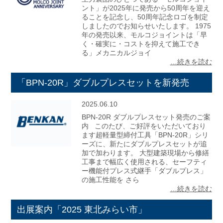
ント」が2025年に発売から50周年を迎え
ることを記念し、50周年記念ロゴを制定
しましたのでお知らせいたします。 1975
年の発売以来、モルコジョイントは「早
く・確実に・コストを抑えて施工でき
る」メカニカルジョイ
…続きを読む
「BPN-20R」ダブルプレスセットを新発売
2025.06.10
BPN-20R ダブルプレスセット発売のご案
内 このたび、ご好評をいただいており
ます超軽量型締付工具「BPN-20R」シリ
ーズに、新たにダブルプレスセットが追
加で加わります。 大型建築現場から修繕
工事まで幅広く使用される、セーフティ
ー機能付プレス式継手「ダブルプレス」
の施工性能を さら
…続きを読む
出展案内「2025 東北みらい市」