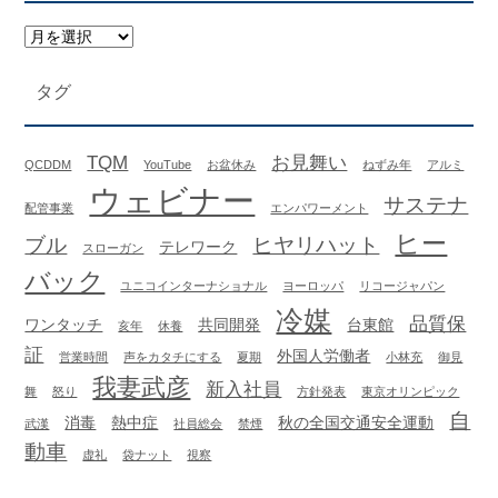
タグ
TQM
お見舞い
QCDDM
YouTube
お盆休み
ねずみ年
アルミ
ウェビナー
サステナ
配管事業
エンパワーメント
ヒー
ブル
ヒヤリハット
テレワーク
スローガン
バック
ユニコインターナショナル
ヨーロッパ
リコージャパン
冷媒
品質保
ワンタッチ
共同開発
台東館
亥年
休養
証
外国人労働者
営業時間
声をカタチにする
夏期
小林充
御見
我妻武彦
新入社員
舞
怒り
方針発表
東京オリンピック
自
消毒
熱中症
秋の全国交通安全運動
武漢
社員総会
禁煙
動車
虚礼
袋ナット
視察