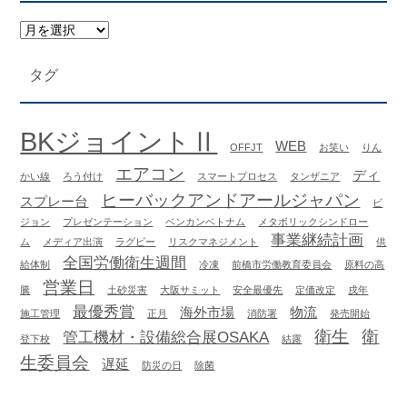
タグ
BKジョイントⅡ
WEB
OFFJT
お笑い
りん
エアコン
ディ
かい線
ろう付け
スマートプロセス
タンザニア
ヒーバックアンドアールジャパン
スプレー台
ビ
ジョン
プレゼンテーション
ベンカンベトナム
メタボリックシンドロー
事業継続計画
ム
メディア出演
ラグビー
リスクマネジメント
供
全国労働衛生週間
給体制
冷凍
前橋市労働教育委員会
原料の高
営業日
騰
土砂災害
大阪サミット
安全最優先
定価改定
戌年
最優秀賞
海外市場
物流
施工管理
正月
消防署
発売開始
衛生
衛
管工機材・設備総合展OSAKA
登下校
結露
生委員会
遅延
防災の日
除菌