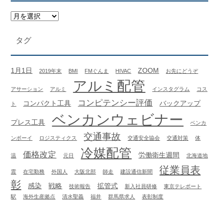
タグ
1月1日
ZOOM
2019年末
BMI
FMぐんま
HIVAC
お先にどうぞ
アルミ配管
アサーション
アルミ
インスタグラム
コス
コンピテンシー評価
コンパクト工具
バックアップ
ト
ベンカンウェビナー
プレス工具
ベンカ
交通事故
ンボーイ
ロジスティクス
交通安全協会
交通対策
体
冷媒配管
価格改定
労働衛生週間
温
元日
北海道地
従業員表
震
在宅勤務
外国人
大阪北部
師走
建設通信新聞
彰
感染
戦略
拡管式
技術報告
新入社員研修
東京テレポート
駅
海外生産拠点
清水聖義
福井
群馬県求人
表彰制度