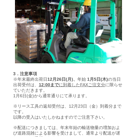
3．注意事項
※年末最終出荷日
12
月
26
日
(月
)
、
年始
1
月
5
日
(木
)
の当日
出荷受付は、
12:00
まで
に到着した
FAX
ご注文分
に限らせ
ていただきます。
1
月
6
日
(金
)
から通常通りにて承ります。
※リース工具の返却受付は、12月23日（金）到着分まで
です。
以降の受入はいたしかねますのでご注意下さい。
※配送につきましては、年末年始の輸送物量の増加およ
び道路混雑による影響を受けまして、通常より配送が遅