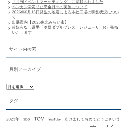
「月刊イベントマーケティング」に掲載されました
ベンカン労災防止安全月間の実施について
2026年6月16日発生の地震による本社工場の稼働状況につい
て
出展案内【2026東北みらい市】
冷媒火なし継手「冷媒ダブルプレス」レジューサ（R）発売
いたします
サイト内検索
月別アーカイブ
タグ
TQM
2023年
あけましておめでとうございま
SDG
YouTube