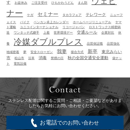
ウェビ
す
お盆休み
ご注文受付
ひもかわうどん
まん防
ナー
セミナー
テレワーク
ケガ
タカラフェア
ニューフ
ェイス
バイク
ベンカン卓上カレンダー
ホームページリニューアル
ヤマ
ト運輸
ユニコインターナショナル
リコージャパン
ロストワックス精密鋳
交通ルール
造
ワンタッチ式継手
上着
世界環境デー
企業対抗
休
冷媒ダブルプレス
養
品質保証職
品質強化
我妻
新卒
東北みらい
地域密着
夢
安全スローガン
接合方式
市
消毒
秋の全国交通安全運動
松山市
沿革
禁煙の日
袋ナッ
ト
電気設備
Contact
ステンレス配管に関するご質問・ご相談・ご要望などがありま
したらお気軽にお問い合わせください。
お電話
でのお問い合わせ