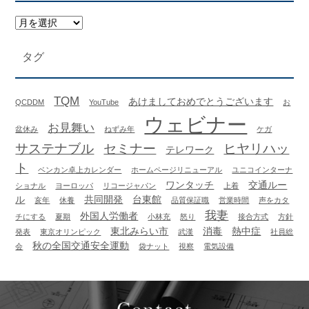
タグ
TQM
あけましておめでとうございます
QCDDM
YouTube
お
ウェビナー
お見舞い
盆休み
ねずみ年
ケガ
サステナブル
セミナー
ヒヤリハッ
テレワーク
ト
ベンカン卓上カレンダー
ホームページリニューアル
ユニコインターナ
ワンタッチ
交通ルー
ショナル
ヨーロッパ
リコージャパン
上着
ル
共同開発
台東館
亥年
休養
品質保証職
営業時間
声をカタ
我妻
外国人労働者
チにする
夏期
小林充
怒り
接合方式
方針
東北みらい市
消毒
熱中症
発表
東京オリンピック
武漢
社員総
秋の全国交通安全運動
会
袋ナット
視察
電気設備
Contact